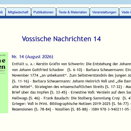
Vossische Nachrichten 14
Nr. 14 (August 2026)
Enthält u. a.: 
Kerstin Gräfin von Schwerin: Die Entstehung der Johan
von Johann Gottfried Schadow
(S. 6-10) - Barbara Scheuermann: Ein
November 1774 „an unbekannt“. Zum Selbstverständnis des jungen Jo
(S. 11-16) - Barbara Scheuermann: Johann Heinrich Voß und „die Dam
alte Vettel“. Strategien des wissenschaftlichen Streits (S. 17-32) - Ma
Brief über das Impfen (S. 33-45) - Ernestine Voß: Verslein auf dem Sar
Hellwags (S.
46) - Frank Baudach: Die Stolberg-Sammlung Croÿ
(S. 4
Grieger: Voß in Print. Bibliographische Notizen 2019-2025 (S. 56-77) 
Rezensionen
(S. 78-84) - Vossilien (S. 85-88) - 
ISBN 978-3-940211-05-7