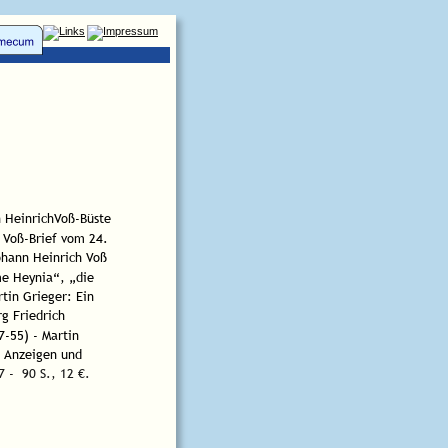
n HeinrichVoß-Büste 
 Voß-Brief vom 24. 
hann Heinrich Voß 
e Heynia“, „die 
rtin Grieger: Ein 
g Friedrich 
7-55) - Martin 
- Anzeigen und 
 -  90 S., 12 €.