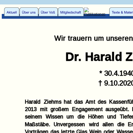
Wir trauern um unseren
Dr. Harald 
* 30.4.194
† 9.10.202
Harald
Ziehms
hat
das
Amt
des
Kassenfü
2013
mit
großem
Engagement
ausgeübt.
seinem
Wissen
um
die
Höhen
und
Tiefe
Maßstäbe.
Unvergessen
wird
allen
die
E
Vorträgen
das
letzte
Glas
Wein
oder
Wasse