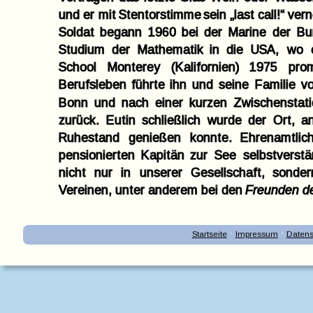
und
er
mit
Stentorstimme
sein
„last
call!“
ver
Soldat
begann
1960
bei
der
Marine
der
Bu
Studium
der
Mathematik
in
die
USA,
wo
School
Monterey
(Kalifornien)
1975
prom
Berufsleben
führte
ihn
und
seine
Familie
v
Bonn
und
nach
einer
kurzen
Zwischenstat
zurück.
Eutin
schließlich
wurde
der
Ort,
a
Ruhestand
genießen
konnte.
Ehrenamtlic
pensionierten
Kapitän
zur
See
selbstverstä
nicht
nur
in
unserer
Gesellschaft,
sonder
Vereinen, unter anderem bei den 
Freunden de
·
·
Startseite
Impressum
Datens