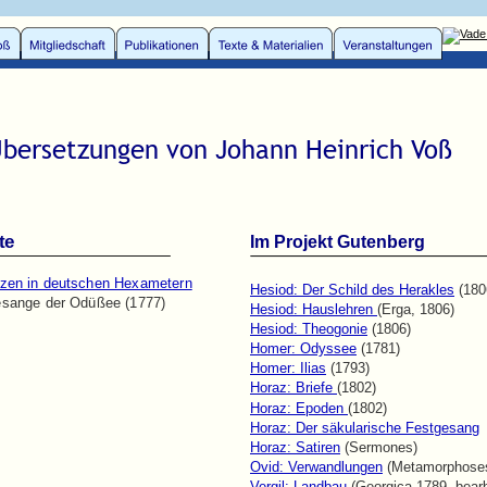
bersetzungen von Johann Heinrich Voß
te
Im Projekt Gutenberg
lzen in deutschen Hexametern
Hesiod: Der Schild des Herakles
 (180
esange der Odüßee (1777)
Hesiod: Hauslehren 
(Erga, 1806)
Hesiod: Theogonie
 (1806)
Homer: Odyssee
 (1781)
Homer: Ilias
 (1793)
Horaz: Briefe 
(1802)
Horaz: Epoden 
(1802)
Horaz: Der säkularische Festgesang
Horaz: Satiren
 (Sermones)
Ovid: Verwandlungen
 (Metamorphose
Vergil: Landbau
 (Georgica 1789, bearb