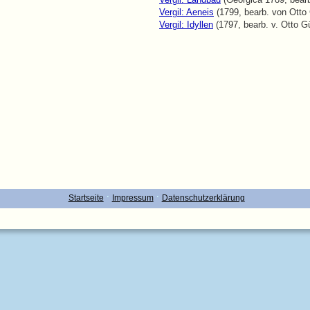
Vergil: Aeneis
 (1799, bearb. von Otto
Vergil: Idyllen
 (1797, bearb. v. Otto Gü
·
·
Startseite
Impressum
Datenschutzerklärung