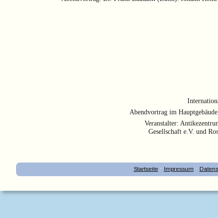
Internatio
Abendvortrag im Hauptgebäude d
Veranstalter: Antikezentr
Gesellschaft e.V. und Ro
·
·
Startseite
Impressum
Datens